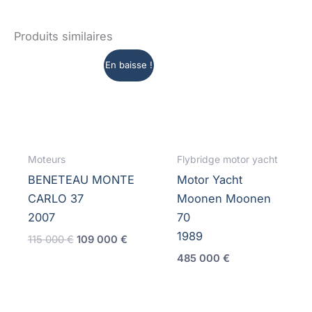
Produits similaires
En baisse !
Moteurs
Flybridge motor yacht
BENETEAU MONTE
Motor Yacht
CARLO 37
Moonen Moonen
2007
70
1989
Le
Le
115 000
€
109 000
€
prix
prix
485 000
€
initial
actuel
était :
est :
115
109
000 €.
000 €.