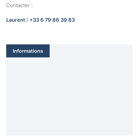
Contacter :
Laurent
/
+33 6 79 86 39 83
Informations
Caractéristique(s)
Moteur(s)
Voile(s)
Électronique
Équipement(s)
Sécurité