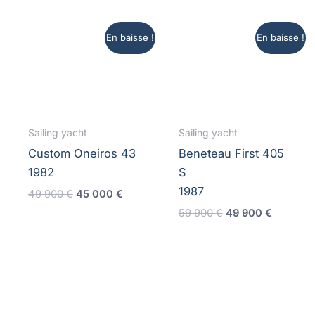
En baisse !
En baisse !
Sailing yacht
Sailing yacht
Custom Oneiros 43
Beneteau First 405
1982
S
1987
Le
Le
49 900
€
45 000
€
prix
prix
Le
Le
59 900
€
49 900
€
initial
actuel
prix
prix
était :
est :
initial
actuel
49
45
était :
est :
900 €.
000 €.
59
49
900 €.
900 €.