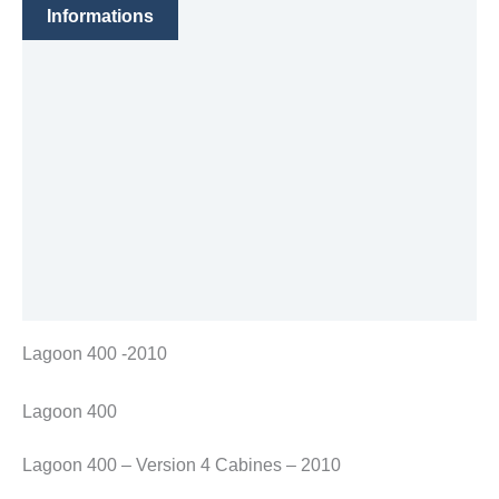
Informations
Caractéristique(s)
Moteur(s)
Voile(s)
Électronique
Équipement(s)
Sécurité
Lagoon 400 -2010
Lagoon 400
Lagoon 400 – Version 4 Cabines – 2010