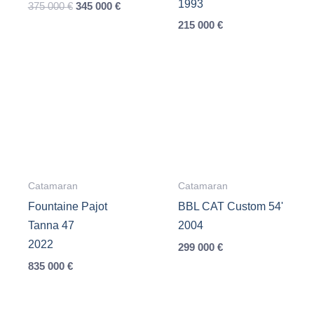
1993
Le
Le
375 000
€
345 000
€
prix
prix
215 000
€
initial
actuel
était :
est :
375
345
000 €.
000 €.
Catamaran
Catamaran
Fountaine Pajot
BBL CAT Custom 54'
Tanna 47
2004
2022
299 000
€
835 000
€