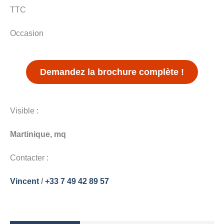
prix
prix
TTC
initial
actuel
Occasion
était :
est :
265
255
Demandez la brochure complète !
000 €.
000 €.
Visible :
Martinique, mq
Contacter :
Vincent
/
+33 7 49 42 89 57