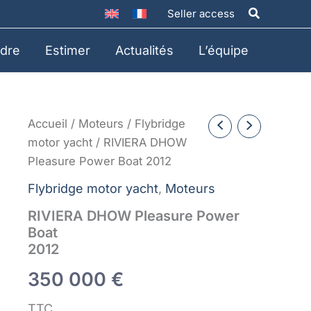
Recherche
Seller access
dre
Estimer
Actualités
L’équipe
Accueil
/
Moteurs
/
Flybridge
motor yacht
/ RIVIERA DHOW
Pleasure Power Boat 2012
Flybridge motor yacht
,
Moteurs
RIVIERA DHOW Pleasure Power
Boat
2012
350 000
€
TTC