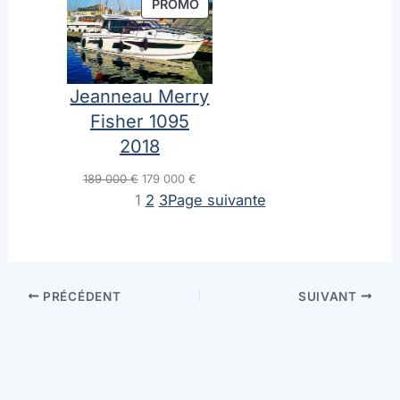
PRODUIT
PROMO
EN
PROMOTION
Jeanneau Merry
Fisher 1095
2018
Le
Le
189 000
€
179 000
€
prix
prix
1
2
3
Page suivante
Marque 
initial
actuel
était :
est :
189
179
000 €.
000 €.
PRÉCÉDENT
SUIVANT
Prénom