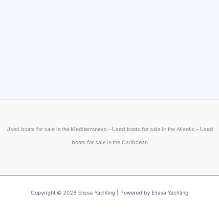
Used boats for sale in the Mediterranean – Used boats for sale in the Atlantic – Used
boats for sale in the Caribbean
Sun Odyssey 409
Cap Camarat 7.5
Copyright © 2026 Elissa Yachting | Powered by Elissa Yachting