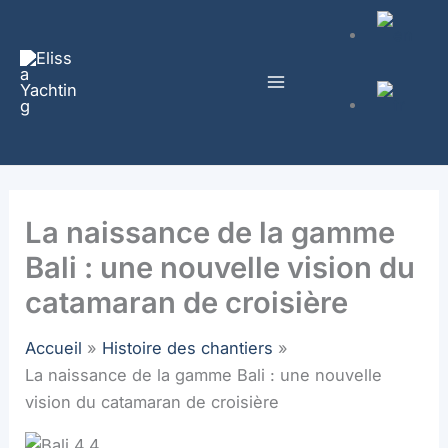
Aller
au
contenu
La naissance de la gamme
Bali : une nouvelle vision du
catamaran de croisière
Accueil
Histoire des chantiers
La naissance de la gamme Bali : une nouvelle
vision du catamaran de croisière