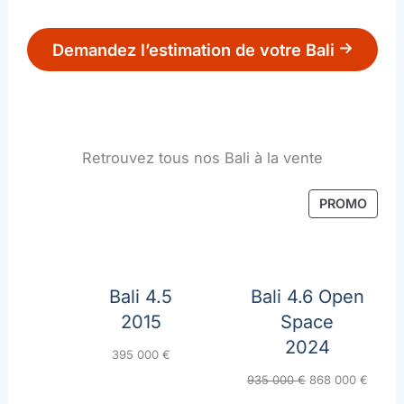
Demandez l’estimation de votre Bali
Retrouvez tous nos Bali à la vente
PROD
PROMO
EN
Cat
PROM
Bali 4.5
Bali 4.6 Open
2015
Space
2024
395 000
€
Le
Le
935 000
€
868 000
€
prix
prix