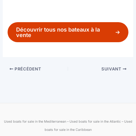
initial
actuel
était :
est :
935
868
000 €.
000 €.
Découvrir tous nos bateaux à la
vente
PRÉCÉDENT
SUIVANT
Marque 
Used boats for sale in the Mediterranean – Used boats for sale in the Atlantic – Used
boats for sale in the Caribbean
Prénom
Bali CatSpace
Bali 4.1